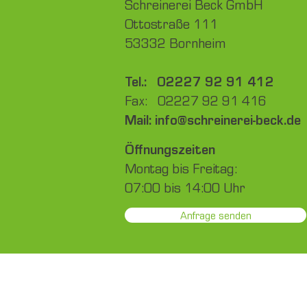
Schreinerei Beck GmbH
Ottostraße 111
53332 Bornheim
Tel.: 02227 92 91 412‬
Fax: 02227 92 91 416
Mail: info@schreinerei-beck.de
Öffnungs­zeiten
Montag bis Freitag:
07:00 bis 14:00 Uhr
Anfrage senden
Schreinerei Bornheim
Schreinerei Brühl
Schrei
Tischlerei Bornheim
Tischlerei Brühl
Tischl
Küchenbau Bornheim
Küchenbau Brühl
Küche