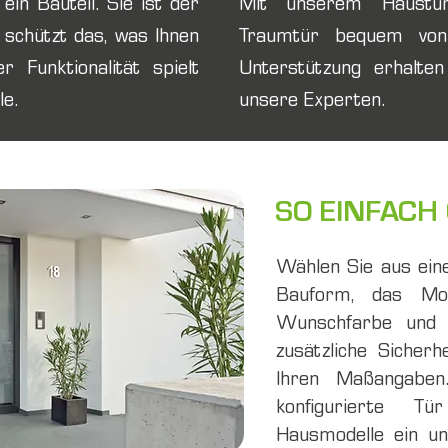
ein Bauteil. Sie ist der
Mit unserem Haustür
schützt das, was Ihnen
Traumtür bequem von
 Funktionalität spielt
Unterstützung erhalten
le.
unsere Experten.
SO EINFACH
Wählen Sie aus eine
Bauform, das Mode
Wunschfarbe und 
zusätzliche Sicherh
Ihren Maßangaben
konfigurierte T
Hausmodelle ein un